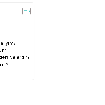
alıyım?
ur?
leri Nelerdir?
nır?