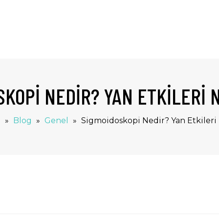
SKOPI NEDIR? YAN ETKILERI 
a
»
Blog
»
Genel
»
Sigmoidoskopi Nedir? Yan Etkileri