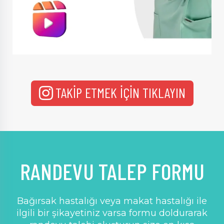
TAKİP ETMEK İÇİN TIKLAYIN
RANDEVU TALEP FORMU
Bağırsak hastalığı veya makat hastalığı ile
ilgili bir şikayetiniz varsa formu doldurarak