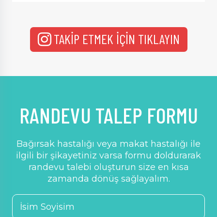
TAKİP ETMEK İÇİN TIKLAYIN
RANDEVU TALEP FORMU
Bağırsak hastalığı veya makat hastalığı ile
ilgili bir şikayetiniz varsa formu doldurarak
randevu talebi oluşturun size en kısa
zamanda dönüş sağlayalım.