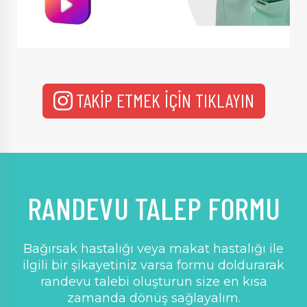
TAKİP ETMEK İÇİN TIKLAYIN
RANDEVU TALEP FORMU
Bağırsak hastalığı veya makat hastalığı ile
ilgili bir şikayetiniz varsa formu doldurarak
randevu talebi oluşturun size en kısa
zamanda dönüş sağlayalım.