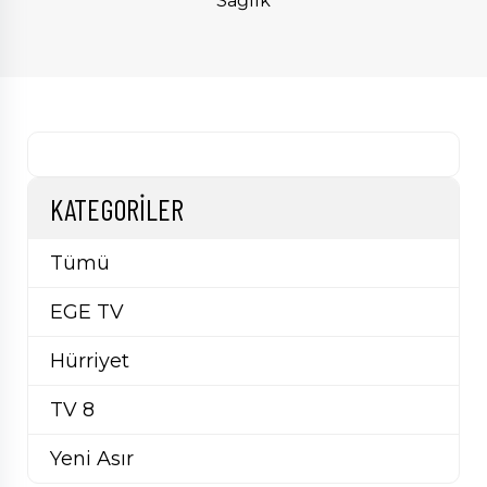
Sağlık
KATEGORILER
Tümü
EGE TV
Hürriyet
TV 8
Yeni Asır