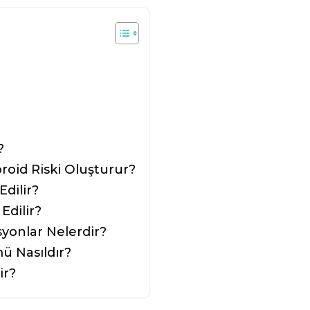
?
id Riski Oluşturur?
dilir?
Edilir?
onlar Nelerdir?
 Nasıldır?
ir?