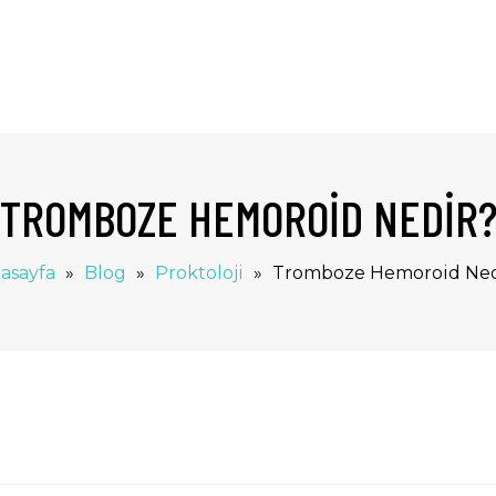
TROMBOZE HEMOROID NEDIR
asayfa
»
Blog
»
Proktoloji
»
Tromboze Hemoroid Ned