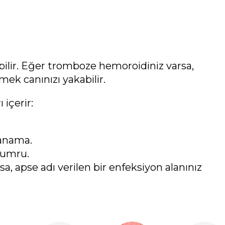
ilir. Eğer tromboze hemoroidiniz varsa,
ek canınızı yakabilir.
 içerir:
kanama.
yumru.
arsa, apse adı verilen bir enfeksiyon alanınız