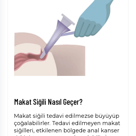
Makat Siğili Nasıl Geçer?
Makat siğili tedavi edilmezse büyüyüp
çoğalabilirler. Tedavi edilmeyen makat
siğilleri, etkilenen bölgede anal kanser