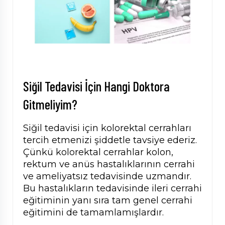
Siğil Tedavisi İçin Hangi Doktora
Gitmeliyim?
Siğil tedavisi için kolorektal cerrahları
tercih etmenizi şiddetle tavsiye ederiz.
Çünkü kolorektal cerrahlar kolon,
rektum ve anüs hastalıklarının cerrahi
ve ameliyatsız tedavisinde uzmandır.
Bu hastalıkların tedavisinde ileri cerrahi
eğitiminin yanı sıra tam genel cerrahi
eğitimini de tamamlamışlardır.