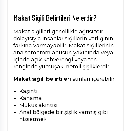
Makat Siğili Belirtileri Nelerdir?
Makat siğilleri genellikle ağrısızdır,
dolayısıyla insanlar siğillerin varlığının
farkına varmayabilir. Makat siğillerinin
ana semptom anüsün yakınında veya
içinde açık kahverengi veya ten
renginde yumuşak, nemli şişliklerdir.
Makat siğili belirtileri
şunları içerebilir:
Kaşıntı
Kanama
Mukus akıntısı
Anal bölgede bir şişlik varmış gibi
hissetmek