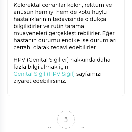
Kolorektal cerrahlar kolon, rektum ve
anüsün hem iyi hem de kötü huylu
hastalıklarının tedavisinde oldukça
bilgilidirler ve rutin tarama
muayeneleri gerçekleştirebilirler. Eğer
hastanın durumu endike ise durumları
cerrahi olarak tedavi edebilirler.
HPV (Genital Siğiller) hakkında daha
fazla bilgi almak için
Genital Siğil (HPV Siğil)
sayfamızı
ziyaret edebilirsiniz.
5